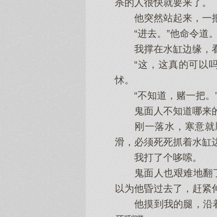
杀的人很快就要来了。
他突然站起来，一把
“进去。”他命令道
我撑在水缸边缘，看见
“这，这真的可以吗
怵。
“不知道，赌一把。
鬼面人不知道哪来的
刚一落水，寒意就顺
滑，必须死死抓着水缸
我打了个哆嗦。
鬼面人也艰难地翻了
以为他昏过去了，赶紧
他摸到我的腿，沿着