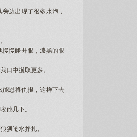
旁边出现了很多水泡，
。
慢慢睁开眼，漆黑的眼
我口中攫取更多。
能恩将仇报，这样下去
咬他几下。
狼狈呛水挣扎。