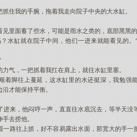
抓住我的手腕，拖着我走向院子中央的大水缸。
。
里面蓄了些水，可能是雨水之类的，底部黑黑的
？水缸就在院子中间，他们一进来就能看见的。”
”
力气，一把抓着我扛在肩上，就往水缸里塞。
着脚往上蔓延，这水缸里的水还挺深，我勉强能
边沿才能保持平衡。
进来，他闷哼一声，直直往水底沉去，等半天没等
伸手去捞他。
一路往上抓，好不容易露出水面，那宽大的手一把