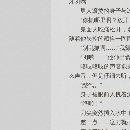
牙咧嘴。
男人滚烫的身子与冰凉
“你抓哪里啊？放开！
鬼面人吃痛松开，双
随着他失控的颤抖一圈
“别乱抓啊……”我颤
“闭嘴……”他伸出食
咯吱咯吱的声音愈来
么声音，但是仔细去听
“憋气。”
身子被眼前人拽着沉
“哗啦！”
刀尖突然插入水中！冰
差一点……这刀就插