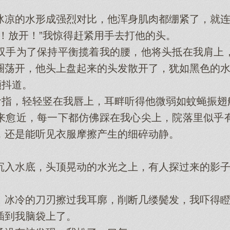
的水形成强烈对比，他浑身肌肉都绷紧了，就连
放开！”我惊得赶紧用手去打他的头。
手为了保持平衡揽着我的腰，他将头抵在我肩上，
圈荡开，他头上盘起来的头发散开了，犹如黑色的
抖道。
指，轻轻竖在我唇上，耳畔听得他微弱如蚊蝇振翅
愈近，每一下都仿佛踩在我心尖上，院落里似乎有
，还是能听见衣服摩擦产生的细碎动静。
入水底，头顶晃动的水光之上，有人探过来的影子
冷的刀刃擦过我耳廓，削断几缕鬓发，我吓得瞪
到我脑袋上了。