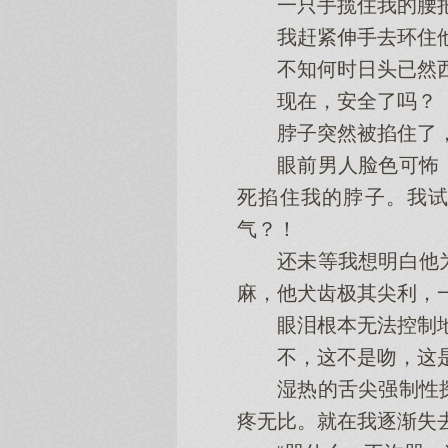
一只手揽住我的腰把
我赶紧伸手去环住他的
不知何时日头已然西
现在，安全了吗？
脖子突然被掐住了，
眼前男人脸色可怖，
死掐住我的脖子。我
气？！
还未等我想明白他为
麻，他犬齿极其尖利，
眼泪根本无法控制地往
不，这不是吻，这是
湿热的舌尖强制性探
疼无比。就在我逐渐失