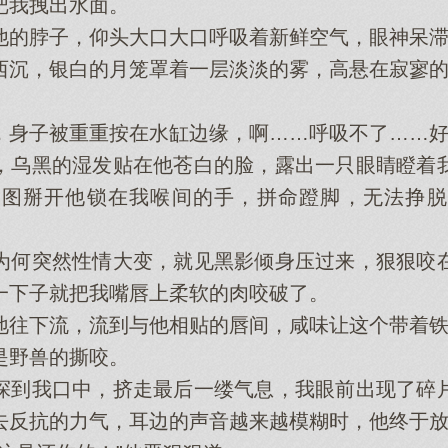
我拽出水面。
脖子，仰头大口大口呼吸着新鲜空气，眼神呆滞
沉，银白的月笼罩着一层淡淡的雾，高悬在寂寥的
身子被重重按在水缸边缘，啊……呼吸不了……好
乌黑的湿发贴在他苍白的脸，露出一只眼睛瞪着我
试图掰开他锁在我喉间的手，拼命蹬脚，无法挣脱
何突然性情大变，就见黑影倾身压过来，狠狠咬在
一下子就把我嘴唇上柔软的肉咬破了。
下流，流到与他相贴的唇间，咸味让这个带着铁
野兽的撕咬。
到我口中，挤走最后一缕气息，我眼前出现了碎片
去反抗的力气，耳边的声音越来越模糊时，他终于