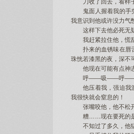
刀收了回去，看样子
鬼面人握着我的手突
我意识到他或许没力气
这样下去他必死无
我赶紧拉住他，慌乱
扑来的血锈味在唇舌
珠恍若漆黑的夜，深不
他现在可能有点神志不
呼——吸——呼——
他压着我，强迫我渡
我很快就会窒息的！
张嘴咬他，他不松开
糟……现在要死的是
不知过了多久，他猛地