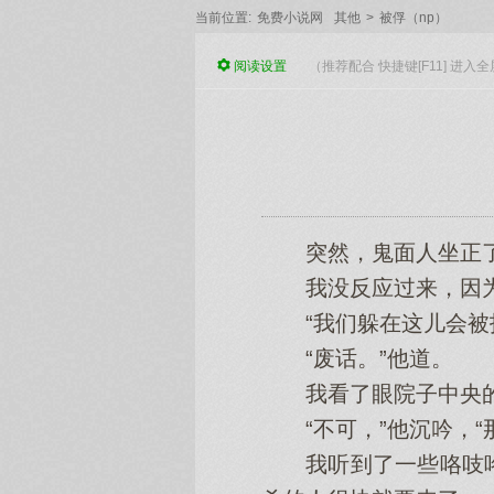
当前位置:
免费小说网
其他
>
被俘（np）
阅读
设置
（推荐配合 快捷键[F11] 进
突然，鬼面人坐正了身
我没反应过来，因为
“我们躲在这儿会被找
“废话。”他道。
我看了眼院子中央的屋
“不可，”他沉吟，“
我听到了一些咯吱咯