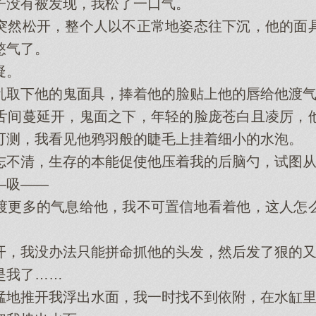
没有被发现，我松了一口气。
然松开，整个人以不正常地姿态往下沉，他的面具
憋气了。
疑。
取下他的鬼面具，捧着他的脸贴上他的唇给他渡气
间蔓延开，鬼面之下，年轻的脸庞苍白且凌厉，他
可测，我看见他鸦羽般的睫毛上挂着细小的水泡。
清，生存的本能促使他压着我的后脑勺，试图从
吸——
更多的气息给他，我不可置信地看着他，这人怎么
，我没办法只能拼命抓他的头发，然后发了狠的又
我了……
推开我浮出水面，我一时找不到依附，在水缸里