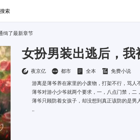
搜索
爷通缉了最新章节
女扮男装出逃后，我
夜京亿
都市
全本
免费小说
游离是薄爷养在家里的小废物，打架不行，骂人不
薄爷对游小少爷就两个要求，一，八点门禁，二，
薄爷只顾防着女孩子，却没想到真正该防的是男
..