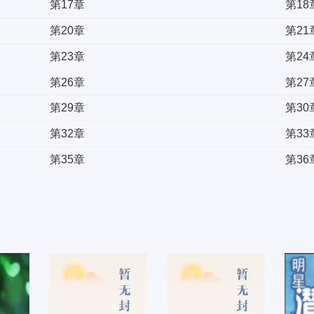
第17章
第18
第20章
第21
第23章
第24
第26章
第27
第29章
第30
第32章
第33
第35章
第36
第38章
第39
第41章
第42
第44章
第45
第47章
第48
第50章
第51
第53章
第54