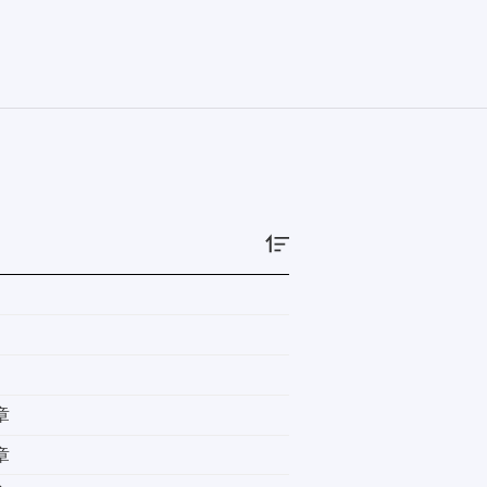
章
章
章
章
章