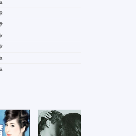
章
章
章
章
章
章
章
章
章
章
章
章
章