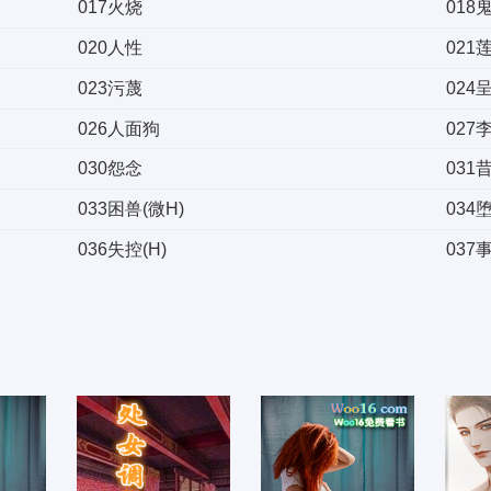
017火烧
018
020人性
021
023污蔑
024
026人面狗
027
030怨念
031
033困兽(微H)
034堕
036失控(H)
037
039枕腿