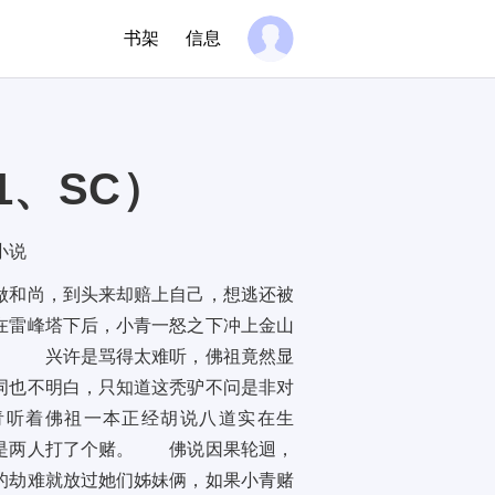
书架
信息
1、SC）
小说
和尚，到头来却赔上自己，想逃还被
在雷峰塔下后，小青一怒之下冲上金山
乱。 兴许是骂得太难听，佛祖竟然显
词也不明白，只知道这秃驴不问是非对
听着佛祖一本正经胡说八道实在生
是两人打了个赌。 佛说因果轮迴，
的劫难就放过她们姊妹俩，如果小青赌