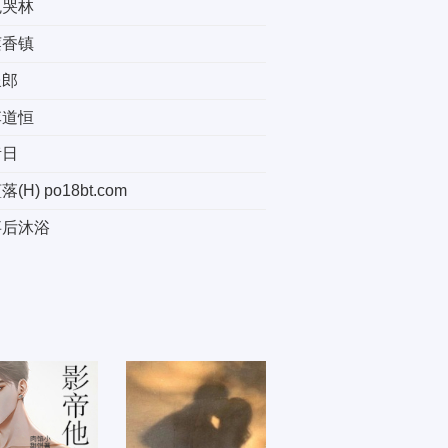
鬼哭林
莲香镇
呈郎
李道恒
昔日
落(H) po18bt.com
事后沐浴