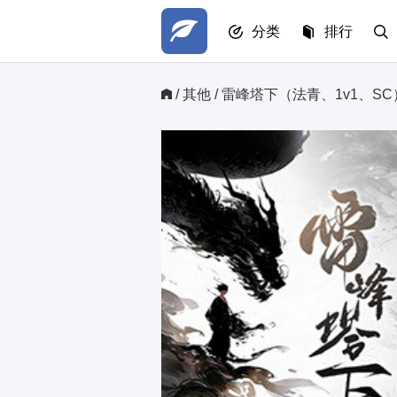
分类
排行
/ 
其他
/ 雷峰塔下（法青、1v1、S