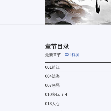
章节目录
039枕腿
最新章节：
001鎮江
004法海
007惩恶
010亵玩（Ｈ
013人心