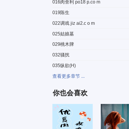
016肉舍利 po18 p.co m
019陈生
022调戏 jiz ai2.c o m
025姑娘墓
029桃木牌
032骚扰
035纵欲(H)
038引浊精(微H)
查看更多章节 ...
你也会喜欢