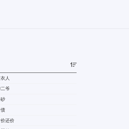
，深怕佛祖反悔。 然后小青带着记
下，每难都逢凶化吉，九岭鬼哭林、锦
小青只能忍痛告别法海，向来看不起妖
海。 好消息，小青赌赢了。 坏消
屋、男主有頭发(头发很重要)、打脸真
更一章微博：@尼古拉斯·老謝脸书：尼
正在研究)完结文连结：厉鬼自救计画 np(疯
主x睿智冷静女主)遇狐 1v1(腹黑佞臣x
灰衣人
柳二爷
硃砂
情债
讨价还价