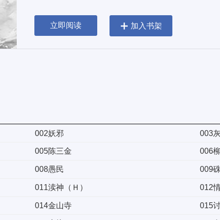
输就必须被剥去灵识进入轮迴中。 小青立刻同意
忆重生了，回到法海剃度修僧前。 在小青的帮助
立即阅读
加入书架
官驿站、冯河龙山... 谁知最后一难却是她。 
物的男人却哀求着她别走，小青还是狠下心离开法
息，法海坠魔了。1V1、SC、冤家、黑化疯批、小黑
香、坠下神坛更新：日更至少一章加更：每100珠加
古拉斯老谢?(刚创正在研究)IG：0.5_rice? (刚创
批与他们的产地)男频文中的恶毒女配 1v1 (病态忠犬男
单纯狐妖)暴君的苦命元配 np(被驯服的卑微男人们)
002妖邪
003
005陈三金
006
008愚民
009
011渎神（Ｈ）
012
014金山寺
015