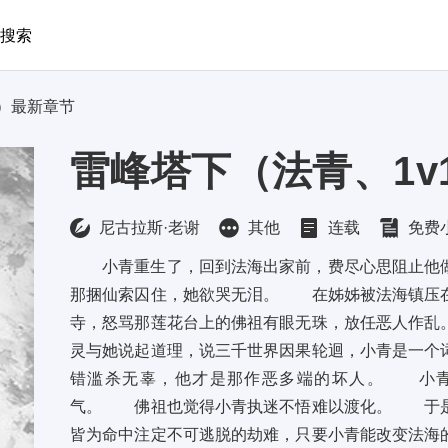
搜索
C）最新章节
雷峰塔下（法青、1v
尼古拉斯·老谢
其他
连载
免费
小青重生了，回到法海出家前，费尽心思阻止他做
那捆仙索囚住，她欲哭无泪。 在姊姊被法海镇压
寺，怒骂那莲花台上的佛祖有眼无珠，放任恶人作
灵与她说起道理，说三千世界因果轮迴，小青是一个
错滥杀无辜，他才是那作恶多端的坏人。 小青
气。 佛祖也觉得小青执迷不悟难以渡化。 于
皆为命中注定不可逃脱的劫难，只要小青能改变法海