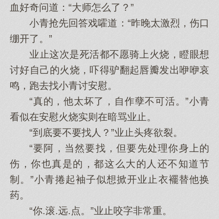
血好奇问道：“大师怎么了？”
小青抢先回答戏嚯道：“昨晚太激烈，伤口
绷开了。”
业止这次是死活都不愿骑上火烧，瞪眼想
讨好自己的火烧，吓得驴翻起唇瓣发出咿咿哀
鸣，跑去找小青讨安慰。
“真的，他太坏了，自作孽不可活。”小青
看似在安慰火烧实则在暗骂业止。
“到底要不要找人？”业止头疼欲裂。
“要阿，当然要找，但要先处理你身上的
伤，你也真是的，都这么大的人还不知道节
制。”小青捲起袖子似想掀开业止衣襬替他换
药。
“你.滚.远.点。”业止咬字非常重。