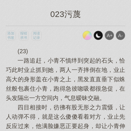
023污蔑
添加
报错
阅读
书签
求书
记录
(23)
一路追赶，小青不慎绊到突起的石头，恰
巧此时业止抓到她，两人一齐摔倒在地，业止
高大的身形盖在小青之上，黑发直直垂下似蛛
丝般包裹住小青，跑得急彼唿吸都很急促，在
头发隔出一方空间内，气息暧昧交融。
四目相接时，彷彿有股无形之力震慑，让
人动弹不得，就是这么傻傻看着对方，业止先
反应过来，他满脸嫌恶正要起身，却让小青伸