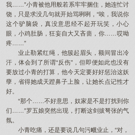
我……”小青被他用般若系牢牢捆住，她连忙讨
饶，只是求没几句就开始骂咧咧，“唉，我说你
这个驴脑袋，真没意思经不起开玩笑，小心
眼，小鸡肚肠，狂妄自大又吝啬，你……哎呦
疼……”
业止勒紧红绳，他簇起眉头，额间冒出冷
汗，体会到了所谓“反伤”，但即便如此也没有
要放过小青的打算，他今天定要好好惩治这妖
孽，省得她成天蹬鼻子上脸，让她长点记性才
好。
“那个……不好意思，奴家是不是打扰到你
们……”罗五娘突然出现，打断这剑拔弩张的气
氛。
小青吃痛，还是要说几句污衊业止，“对，