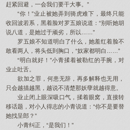
赶紧回避，一会我们要干大事。”
“你！”业止被她弄到骑虎难下，最终只能
收回波若系，黑着脸对罗五娘说道：“别听她胡
说八道，是她过于顽劣，所以……”
罗五娘不知道明白了什么，她羞红着脸不
敢看两人，将头低到胸口，“奴家都明白……”
“明白就好！”小青揉着被勒红的手腕，对
业止吐舌。
欲加之罪，何患无辞，再多解释也无用，
只会越描越黑，越说不清楚那妖孽就越得意。
业止闭上眼深吸口气，揉着眼窝，直接转
移话题，对小人得志的小青说道：“你不是要替
她找呈郎？”
小青纠正，“是我们！”