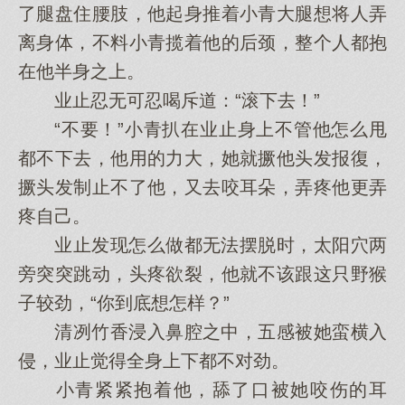
了腿盘住腰肢，他起身推着小青大腿想将人弄
离身体，不料小青揽着他的后颈，整个人都抱
在他半身之上。
业止忍无可忍喝斥道：“滚下去！”
“不要！”小青扒在业止身上不管他怎么甩
都不下去，他用的力大，她就撅他头发报復，
撅头发制止不了他，又去咬耳朵，弄疼他更弄
疼自己。
业止发现怎么做都无法摆脱时，太阳穴两
旁突突跳动，头疼欲裂，他就不该跟这只野猴
子较劲，“你到底想怎样？”
清冽竹香浸入鼻腔之中，五感被她蛮横入
侵，业止觉得全身上下都不对劲。
小青紧紧抱着他，舔了口被她咬伤的耳