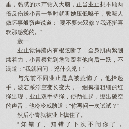
垂，黏腻的水声钻入大脑，正当业止想不顾两
倍反伤送小青一掌时就听她压低嗓子，教唆人
做坏事般窃声说道：“要不要来双修？我还挺喜
欢那感觉的。”
轰一
业止觉得脑内有根弦断了，全身肌肉紧绷
续着力，小青察觉到危险蹬着他向后一跃，不
满道：“我就问问，兇什么兇！”
与先前不同业止是真被惹恼了，他抬起
手，波若系浮空变长变大，一綑拇指粗细的红
绳出现，业止双手持绳，使劲扯起，绷出破空
的声音，他冷冷威胁道：“你再问一次试试？”
然后小青就被业止擒住了。
“知错了、知错了下次不闹你了，