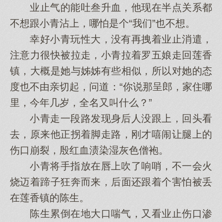
业止气的能吐叁升血，他现在半点关系都
不想跟小青沾上，哪怕是个“我们”也不想。
幸好小青玩性大，没有再拽着业止消遣，
注意力很快被拉走，小青拉着罗五娘走回莲香
镇，大概是她与姊姊有些相似，所以对她的态
度也不由亲切起，问道：“你说那呈郎，家住哪
里，今年几岁，全名又叫什么？”
小青走一段路发现身后人没跟上，回头看
去，原来他正拐着脚走路，刚才嘻闹让腿上的
伤口崩裂，殷红血渍染湿灰色僧袍。
小青将手指放在唇上吹了响哨，不一会火
烧迈着蹄子狂奔而来，后面还跟着个害怕被丢
在莲香镇的陈生。
陈生累倒在地大口喘气，又看业止伤口渗